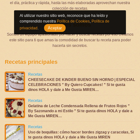
el día, práctica y rápida, hasta las más elaboradas aprovechan nuestra
colección de recetas.
Al utilizar nuestro sitio web, reconoce que ha leído y
comprendido nuestra
Política de Cookies
,
Política de
Quienes somos
Aceptar
privacidad
.
Somos un equipo apasionado por hacer y buscar recetas por eso creamos
este sitio para ti que amas la comodidad de buscar tu receta para poder
hacerla sin secretos.
Recetas principales
Recetas
CHEESECAKE DE KINDER BUENO SIN HORNO | ESPECIAL
CELEBRACIONES ” By Quiero Cupcakes! ” Si te gusta
dinos HOLA y dale a Me Gusta MIREN…
Recetas
Gelatina de Leche Condensada Rellena de Frutos Rojos ”
By Sazonando a mi Estilo ” Si te gusta dinos HOLA y dale a
Me Gusta MIREN…
Recetas
Uso de boquillas: cómo hacer bordes zigzag y caracolas, Si
te gusta dinos HOLA y dale a Me Gusta MIREN