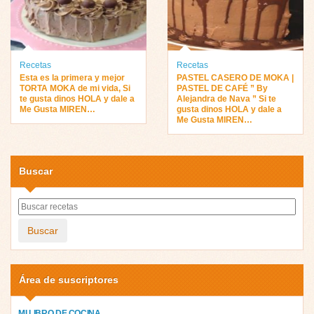
Recetas
Recetas
Esta es la primera y mejor
PASTEL CASERO DE MOKA |
TORTA MOKA de mi vida, Si
PASTEL DE CAFÉ ” By
te gusta dinos HOLA y dale a
Alejandra de Nava ” Si te
Me Gusta MIREN…
gusta dinos HOLA y dale a
Me Gusta MIREN…
Buscar
Buscar
Área de suscriptores
MI LIBRO DE COCINA