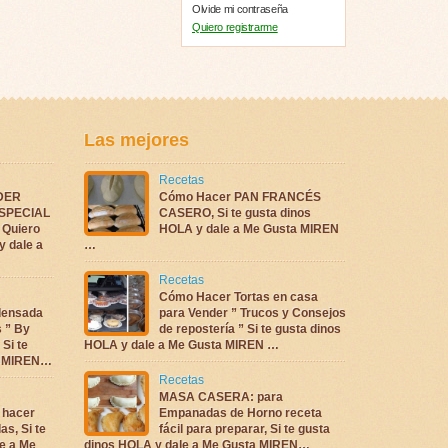
Olvide mi contraseña
Quiero registrarme
Las mejores
Recetas
DER
Cómo Hacer PAN FRANCÉS
ESPECIAL
CASERO, Si te gusta dinos
Quiero
HOLA y dale a Me Gusta MIREN
y dale a
…
Recetas
Cómo Hacer Tortas en casa
densada
para Vender ” Trucos y Consejos
s ” By
de repostería ” Si te gusta dinos
 Si te
HOLA y dale a Me Gusta MIREN …
ta MIREN…
Recetas
MASA CASERA: para
 hacer
Empanadas de Horno receta
as, Si te
fácil para preparar, Si te gusta
e a Me
dinos HOLA y dale a Me Gusta MIREN…