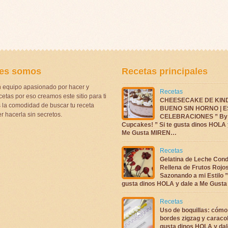
es somos
Recetas principales
 equipo apasionado por hacer y
Recetas
etas por eso creamos este sitio para ti
CHEESECAKE DE KIN
la comodidad de buscar tu receta
BUENO SIN HORNO | 
r hacerla sin secretos.
CELEBRACIONES ” By 
Cupcakes! ” Si te gusta dinos HOLA 
Me Gusta MIREN…
Recetas
Gelatina de Leche Con
Rellena de Frutos Rojo
Sazonando a mi Estilo ”
gusta dinos HOLA y dale a Me Gus
Recetas
Uso de boquillas: cómo
bordes zigzag y caracol
gusta dinos HOLA y dal