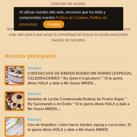
colección de recetas.
Al utilizar nuestro sitio web, reconoce que ha leído y
comprendido nuestra
Política de Cookies
,
Política de
Quienes somos
Aceptar
privacidad
.
Somos un equipo apasionado por hacer y buscar recetas por eso creamos
este sitio para ti que amas la comodidad de buscar tu receta para poder
hacerla sin secretos.
Recetas principales
Recetas
CHEESECAKE DE KINDER BUENO SIN HORNO | ESPECIAL
CELEBRACIONES ” By Quiero Cupcakes! ” Si te gusta
dinos HOLA y dale a Me Gusta MIREN…
Recetas
Gelatina de Leche Condensada Rellena de Frutos Rojos ”
By Sazonando a mi Estilo ” Si te gusta dinos HOLA y dale a
Me Gusta MIREN…
Recetas
Uso de boquillas: cómo hacer bordes zigzag y caracolas, Si
te gusta dinos HOLA y dale a Me Gusta MIREN