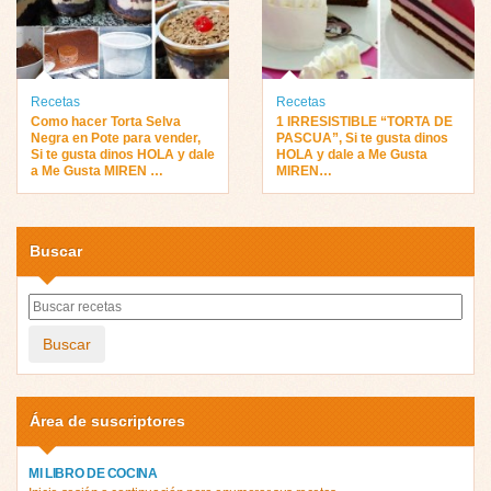
Recetas
Recetas
Como hacer Torta Selva
1 IRRESISTIBLE “TORTA DE
Negra en Pote para vender,
PASCUA”, Si te gusta dinos
Si te gusta dinos HOLA y dale
HOLA y dale a Me Gusta
a Me Gusta MIREN …
MIREN…
Buscar
Buscar
Área de suscriptores
MI LIBRO DE COCINA