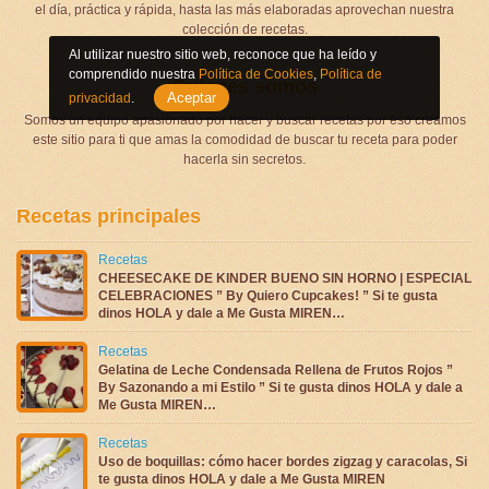
el día, práctica y rápida, hasta las más elaboradas aprovechan nuestra
colección de recetas.
Al utilizar nuestro sitio web, reconoce que ha leído y
comprendido nuestra
Política de Cookies
,
Política de
Quienes somos
Aceptar
privacidad
.
Somos un equipo apasionado por hacer y buscar recetas por eso creamos
este sitio para ti que amas la comodidad de buscar tu receta para poder
hacerla sin secretos.
Recetas principales
Recetas
CHEESECAKE DE KINDER BUENO SIN HORNO | ESPECIAL
CELEBRACIONES ” By Quiero Cupcakes! ” Si te gusta
dinos HOLA y dale a Me Gusta MIREN…
Recetas
Gelatina de Leche Condensada Rellena de Frutos Rojos ”
By Sazonando a mi Estilo ” Si te gusta dinos HOLA y dale a
Me Gusta MIREN…
Recetas
Uso de boquillas: cómo hacer bordes zigzag y caracolas, Si
te gusta dinos HOLA y dale a Me Gusta MIREN