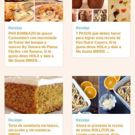
Recetas
Recetas
PAN BOMBAZO de queso
7 PASOS que debes hacer
Camembert con mermelada
para lograr esta receta de
de frutos del bosque y
Pan Dulce Casero, Si te
nueces By Tamara de Platos
gusta dinos HOLA y dale a
Fáciles con Tamara, Si te
Me Gusta MIREN …
gusta dinos HOLA y dale a
Me Gusta MIREN…
Recetas
Recetas
Tarta de zanahoria sin huevo,
Ahora te presento la receta
sin aceite y sin manteca ­
de estos ROLLITOS de
MIREN …
canela com nueces, Si te