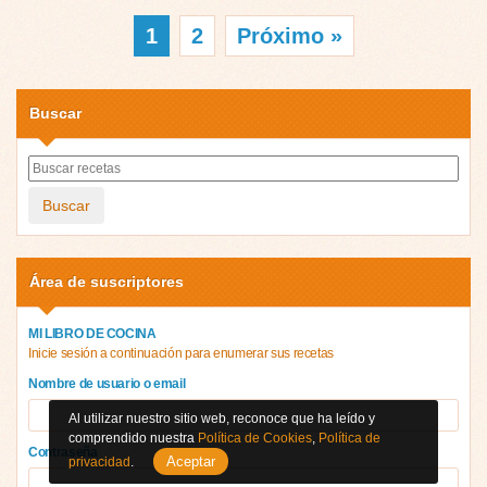
1
2
Próximo »
Buscar
Buscar
Área de suscriptores
MI LIBRO DE COCINA
Inicie sesión a continuación para enumerar sus recetas
Nombre de usuario o email
Al utilizar nuestro sitio web, reconoce que ha leído y
comprendido nuestra
Política de Cookies
,
Política de
Contraseña
Aceptar
privacidad
.