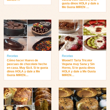
gusta dinos HOLA y dale a
Me Gusta MIREN …
Recetas
Recetas
Cómo hacer Huevo de
Woow!!! Tarta Tricolor
pascuas de chocolate hecho
Vegana muy Sana y Sin
en casa. Muy fácil. Si te gusta
Horno, Si te gusta dinos
dinos HOLA y dale a Me
HOLA y dale a Me Gusta
Gusta MIREN…
MIREN…