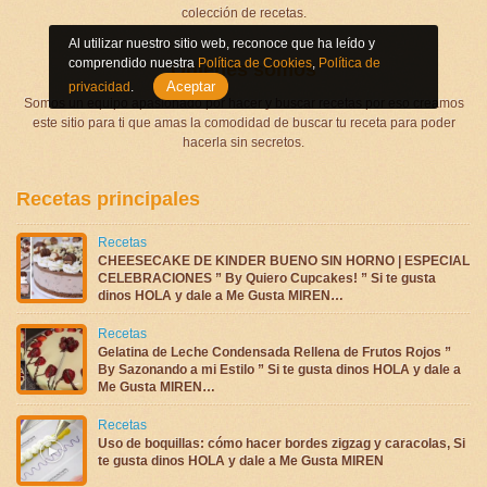
colección de recetas.
Al utilizar nuestro sitio web, reconoce que ha leído y
comprendido nuestra
Política de Cookies
,
Política de
Quienes somos
Aceptar
privacidad
.
Somos un equipo apasionado por hacer y buscar recetas por eso creamos
este sitio para ti que amas la comodidad de buscar tu receta para poder
hacerla sin secretos.
Recetas principales
Recetas
CHEESECAKE DE KINDER BUENO SIN HORNO | ESPECIAL
CELEBRACIONES ” By Quiero Cupcakes! ” Si te gusta
dinos HOLA y dale a Me Gusta MIREN…
Recetas
Gelatina de Leche Condensada Rellena de Frutos Rojos ”
By Sazonando a mi Estilo ” Si te gusta dinos HOLA y dale a
Me Gusta MIREN…
Recetas
Uso de boquillas: cómo hacer bordes zigzag y caracolas, Si
te gusta dinos HOLA y dale a Me Gusta MIREN