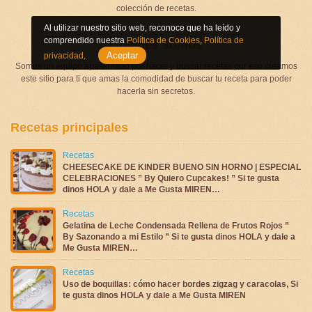
colección de recetas.
Al utilizar nuestro sitio web, reconoce que ha leído y
comprendido nuestra
Política de Cookies
,
Política de
Quienes somos
Aceptar
privacidad
.
Somos un equipo apasionado por hacer y buscar recetas por eso creamos
este sitio para ti que amas la comodidad de buscar tu receta para poder
hacerla sin secretos.
Recetas principales
Recetas
CHEESECAKE DE KINDER BUENO SIN HORNO | ESPECIAL
CELEBRACIONES ” By Quiero Cupcakes! ” Si te gusta
dinos HOLA y dale a Me Gusta MIREN…
Recetas
Gelatina de Leche Condensada Rellena de Frutos Rojos ”
By Sazonando a mi Estilo ” Si te gusta dinos HOLA y dale a
Me Gusta MIREN…
Recetas
Uso de boquillas: cómo hacer bordes zigzag y caracolas, Si
te gusta dinos HOLA y dale a Me Gusta MIREN