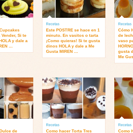
Recetas
Recetas
 Cupcakes
Este POSTRE se hace en 1
Cómo H
Vender, Si te
minuto. En vasitos o tarta
de lec
HOLA y dale a
¡Como quieras! Si te gusta
vaso p
IREN …
dinos HOLA y dale a Me
HORNO 
Gusta MIREN …
gusta 
Me Gus
Recetas
Recetas
Dulce de
Como hacer Torta Tres
Como H