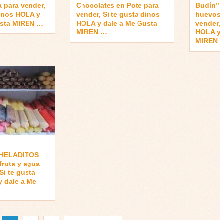
 para vender,
Chocolates en Pote para
Budín” 
dinos HOLA y
vender, Si te gusta dinos
huevos
usta MIREN …
HOLA y dale a Me Gusta
vender,
MIREN …
HOLA y
MIREN
 HELADITOS
fruta y agua
Si te gusta
 dale a Me
N …