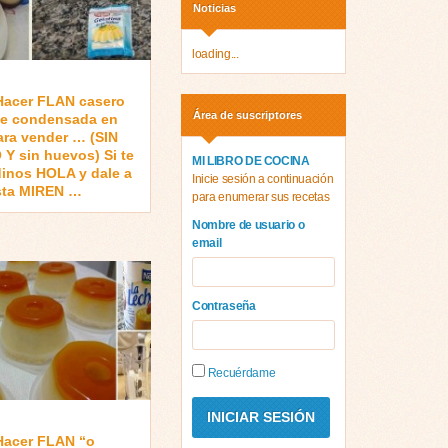
Noticias
loading...
acer FLAN casero
Área de suscriptores
he condensada en
ara vender … (SIN
Y sin huevos) Si te
MI LIBRO DE COCINA
dinos HOLA y dale a
Inicie sesión a continuación
ta MIREN …
para enumerar sus recetas
Nombre de usuario o
email
Contraseña
Recuérdame
acer FLAN “o