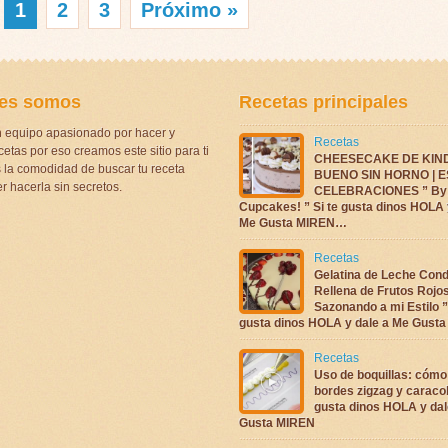
1
2
3
Próximo »
es somos
Recetas principales
 equipo apasionado por hacer y
Recetas
etas por eso creamos este sitio para ti
CHEESECAKE DE KIN
la comodidad de buscar tu receta
BUENO SIN HORNO | 
r hacerla sin secretos.
CELEBRACIONES ” By 
Cupcakes! ” Si te gusta dinos HOLA 
Me Gusta MIREN…
Recetas
Gelatina de Leche Con
Rellena de Frutos Rojo
Sazonando a mi Estilo ”
gusta dinos HOLA y dale a Me Gus
Recetas
Uso de boquillas: cómo
bordes zigzag y caracol
gusta dinos HOLA y dal
Gusta MIREN