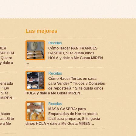
Las mejores
Recetas
DER
Cómo Hacer PAN FRANCÉS
ESPECIAL
CASERO, Si te gusta dinos
Quiero
HOLA y dale a Me Gusta MIREN
y dale a
…
Recetas
Cómo Hacer Tortas en casa
densada
para Vender ” Trucos y Consejos
s ” By
de repostería ” Si te gusta dinos
 Si te
HOLA y dale a Me Gusta MIREN …
ta MIREN…
Recetas
MASA CASERA: para
 hacer
Empanadas de Horno receta
as, Si te
fácil para preparar, Si te gusta
e a Me
dinos HOLA y dale a Me Gusta MIREN…