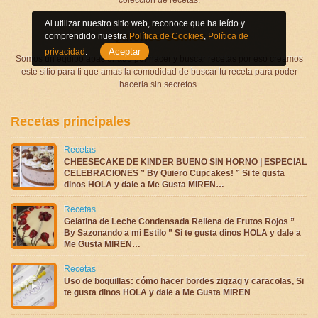
Al utilizar nuestro sitio web, reconoce que ha leído y
Quienes somos
comprendido nuestra
Política de Cookies
,
Política de
Aceptar
privacidad
.
Somos un equipo apasionado por hacer y buscar recetas por eso creamos
este sitio para ti que amas la comodidad de buscar tu receta para poder
hacerla sin secretos.
Recetas principales
Recetas
CHEESECAKE DE KINDER BUENO SIN HORNO | ESPECIAL
CELEBRACIONES ” By Quiero Cupcakes! ” Si te gusta
dinos HOLA y dale a Me Gusta MIREN…
Recetas
Gelatina de Leche Condensada Rellena de Frutos Rojos ”
By Sazonando a mi Estilo ” Si te gusta dinos HOLA y dale a
Me Gusta MIREN…
Recetas
Uso de boquillas: cómo hacer bordes zigzag y caracolas, Si
te gusta dinos HOLA y dale a Me Gusta MIREN