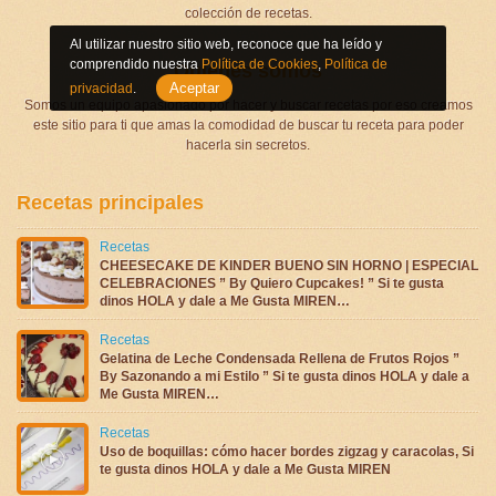
colección de recetas.
Al utilizar nuestro sitio web, reconoce que ha leído y
comprendido nuestra
Política de Cookies
,
Política de
Quienes somos
Aceptar
privacidad
.
Somos un equipo apasionado por hacer y buscar recetas por eso creamos
este sitio para ti que amas la comodidad de buscar tu receta para poder
hacerla sin secretos.
Recetas principales
Recetas
CHEESECAKE DE KINDER BUENO SIN HORNO | ESPECIAL
CELEBRACIONES ” By Quiero Cupcakes! ” Si te gusta
dinos HOLA y dale a Me Gusta MIREN…
Recetas
Gelatina de Leche Condensada Rellena de Frutos Rojos ”
By Sazonando a mi Estilo ” Si te gusta dinos HOLA y dale a
Me Gusta MIREN…
Recetas
Uso de boquillas: cómo hacer bordes zigzag y caracolas, Si
te gusta dinos HOLA y dale a Me Gusta MIREN