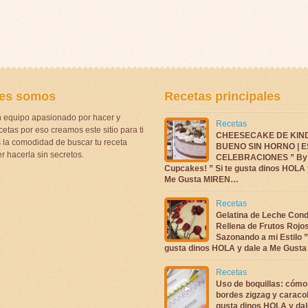
es somos
Recetas principales
 equipo apasionado por hacer y
Recetas
etas por eso creamos este sitio para ti
CHEESECAKE DE KIN
la comodidad de buscar tu receta
BUENO SIN HORNO | 
r hacerla sin secretos.
CELEBRACIONES ” By 
Cupcakes! ” Si te gusta dinos HOLA 
Me Gusta MIREN…
Recetas
Gelatina de Leche Con
Rellena de Frutos Rojo
Sazonando a mi Estilo ”
gusta dinos HOLA y dale a Me Gus
Recetas
Uso de boquillas: cómo
bordes zigzag y caracol
gusta dinos HOLA y dal