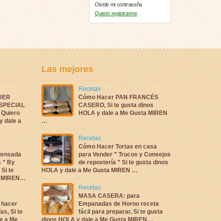
Olvide mi contraseña
Quiero registrarme
Las mejores
Recetas
DER
Cómo Hacer PAN FRANCÉS
ESPECIAL
CASERO, Si te gusta dinos
Quiero
HOLA y dale a Me Gusta MIREN
y dale a
…
Recetas
Cómo Hacer Tortas en casa
densada
para Vender ” Trucos y Consejos
s ” By
de repostería ” Si te gusta dinos
 Si te
HOLA y dale a Me Gusta MIREN …
ta MIREN…
Recetas
MASA CASERA: para
 hacer
Empanadas de Horno receta
as, Si te
fácil para preparar, Si te gusta
e a Me
dinos HOLA y dale a Me Gusta MIREN…