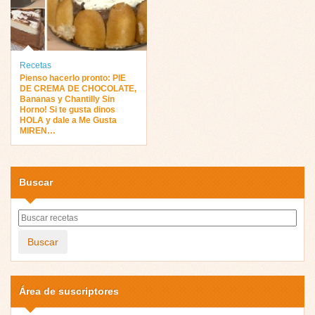
Recetas
Pienso hacerlo pronto: PIE
DE CREMA DE CHOCOLATE,
Bananas y Chantilly Sin
Horno! Si te gusta dinos
HOLA y dale a Me Gusta
MIREN…
Buscar
Buscar
Área de suscriptores