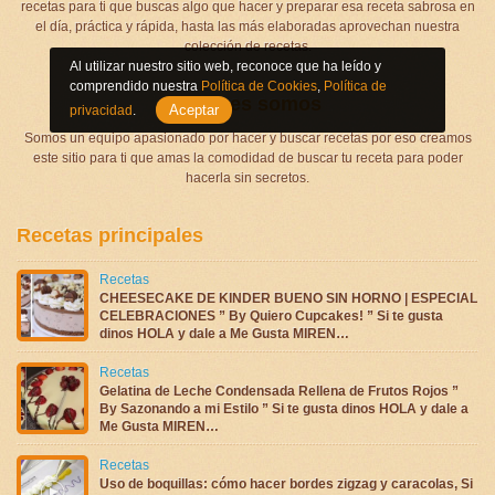
recetas para ti que buscas algo que hacer y preparar esa receta sabrosa en
el día, práctica y rápida, hasta las más elaboradas aprovechan nuestra
colección de recetas.
Al utilizar nuestro sitio web, reconoce que ha leído y
comprendido nuestra
Política de Cookies
,
Política de
Quienes somos
Aceptar
privacidad
.
Somos un equipo apasionado por hacer y buscar recetas por eso creamos
este sitio para ti que amas la comodidad de buscar tu receta para poder
hacerla sin secretos.
Recetas principales
Recetas
CHEESECAKE DE KINDER BUENO SIN HORNO | ESPECIAL
CELEBRACIONES ” By Quiero Cupcakes! ” Si te gusta
dinos HOLA y dale a Me Gusta MIREN…
Recetas
Gelatina de Leche Condensada Rellena de Frutos Rojos ”
By Sazonando a mi Estilo ” Si te gusta dinos HOLA y dale a
Me Gusta MIREN…
Recetas
Uso de boquillas: cómo hacer bordes zigzag y caracolas, Si