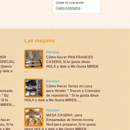
Olvide mi contraseña
Quiero registrarme
Las mejores
Recetas
DER
Cómo Hacer PAN FRANCÉS
ESPECIAL
CASERO, Si te gusta dinos
Quiero
HOLA y dale a Me Gusta MIREN
y dale a
…
Recetas
Cómo Hacer Tortas en casa
densada
para Vender ” Trucos y Consejos
s ” By
de repostería ” Si te gusta dinos
 Si te
HOLA y dale a Me Gusta MIREN …
ta MIREN…
Recetas
MASA CASERA: para
 hacer
Empanadas de Horno receta
as, Si te
fácil para preparar, Si te gusta
e a Me
dinos HOLA y dale a Me Gusta MIREN…