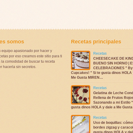
es somos
Recetas principales
 equipo apasionado por hacer y
Recetas
etas por eso creamos este sitio para ti
CHEESECAKE DE KIN
la comodidad de buscar tu receta
BUENO SIN HORNO | 
r hacerla sin secretos.
CELEBRACIONES ” By 
Cupcakes! ” Si te gusta dinos HOLA 
Me Gusta MIREN…
Recetas
Gelatina de Leche Con
Rellena de Frutos Rojo
Sazonando a mi Estilo ”
gusta dinos HOLA y dale a Me Gus
Recetas
Uso de boquillas: cómo
bordes zigzag y caracol
gusta dinos HOLA y dal