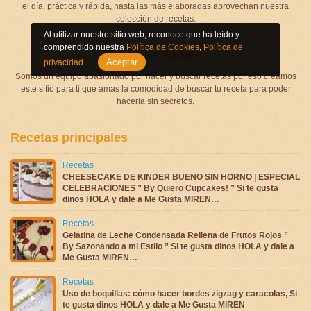
el día, práctica y rápida, hasta las más elaboradas aprovechan nuestra
colección de recetas.
Al utilizar nuestro sitio web, reconoce que ha leído y
comprendido nuestra
Política de Cookies
,
Política de
Quienes somos
Aceptar
privacidad
.
Somos un equipo apasionado por hacer y buscar recetas por eso creamos
este sitio para ti que amas la comodidad de buscar tu receta para poder
hacerla sin secretos.
Recetas principales
Recetas
CHEESECAKE DE KINDER BUENO SIN HORNO | ESPECIAL
CELEBRACIONES ” By Quiero Cupcakes! ” Si te gusta
dinos HOLA y dale a Me Gusta MIREN…
Recetas
Gelatina de Leche Condensada Rellena de Frutos Rojos ”
By Sazonando a mi Estilo ” Si te gusta dinos HOLA y dale a
Me Gusta MIREN…
Recetas
Uso de boquillas: cómo hacer bordes zigzag y caracolas, Si
te gusta dinos HOLA y dale a Me Gusta MIREN