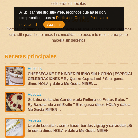
colección de recetas.
Al utilizar nuestro sitio web, reconoce que ha leído y
comprendido nuestra
Política de Cookies
,
Política de
Quienes somos
Aceptar
privacidad
.
Somos un equipo apasionado por hacer y buscar recetas por eso creamos
este sitio para ti que amas la comodidad de buscar tu receta para poder
hacerla sin secretos.
Recetas principales
Recetas
CHEESECAKE DE KINDER BUENO SIN HORNO | ESPECIAL
CELEBRACIONES ” By Quiero Cupcakes! ” Si te gusta
dinos HOLA y dale a Me Gusta MIREN…
Recetas
Gelatina de Leche Condensada Rellena de Frutos Rojos ”
By Sazonando a mi Estilo ” Si te gusta dinos HOLA y dale a
Me Gusta MIREN…
Recetas
Uso de boquillas: cómo hacer bordes zigzag y caracolas, Si
te gusta dinos HOLA y dale a Me Gusta MIREN