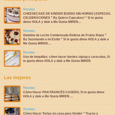
Recetas
CHEESECAKE DE KINDER BUENO SIN HORNO | ESPECIAL
CELEBRACIONES ” By Quiero Cupcakes! ” Si te gusta
dinos HOLA y dale a Me Gusta MIREN…
Recetas
Gelatina de Leche Condensada Rellena de Frutos Rojos ”
By Sazonando a mi Estilo ” Si te gusta dinos HOLA y dale a
Me Gusta MIREN…
Recetas
Uso de boquillas: cómo hacer bordes zigzag y caracolas, Si
te gusta dinos HOLA y dale a Me Gusta MIREN
Las mejores
Recetas
Cómo Hacer PAN FRANCÉS CASERO, Si te gusta dinos
HOLA y dale a Me Gusta MIREN …
Recetas
Cómo Hacer Tortas en casa para Vender ” Trucos y