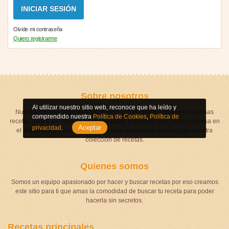
Olvide mi contraseña
Quiero registrarme
Sobre nosotros
Al utilizar nuestro sitio web, reconoce que ha leído y
Nuestra Receta Soberana fue creado con el objetivo de traer deliciosas
comprendido nuestra
Política de Cookies
,
Política de
recetas para ti que buscas algo que hacer y preparar esa receta sabrosa en
Aceptar
privacidad
.
el día, práctica y rápida, hasta las más elaboradas aprovechan nuestra
colección de recetas.
Quienes somos
Somos un equipo apasionado por hacer y buscar recetas por eso creamos
este sitio para ti que amas la comodidad de buscar tu receta para poder
hacerla sin secretos.
Recetas principales