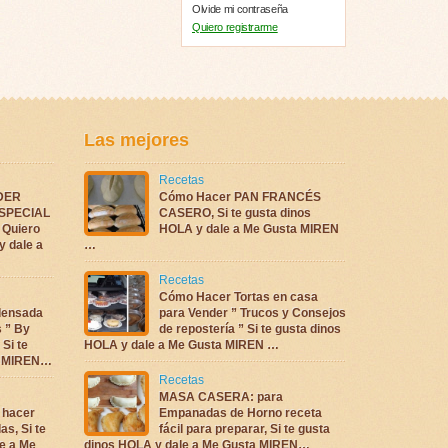
Olvide mi contraseña
Quiero registrarme
Las mejores
Recetas
DER
Cómo Hacer PAN FRANCÉS
ESPECIAL
CASERO, Si te gusta dinos
Quiero
HOLA y dale a Me Gusta MIREN
y dale a
…
Recetas
Cómo Hacer Tortas en casa
densada
para Vender ” Trucos y Consejos
s ” By
de repostería ” Si te gusta dinos
 Si te
HOLA y dale a Me Gusta MIREN …
ta MIREN…
Recetas
MASA CASERA: para
 hacer
Empanadas de Horno receta
as, Si te
fácil para preparar, Si te gusta
e a Me
dinos HOLA y dale a Me Gusta MIREN…