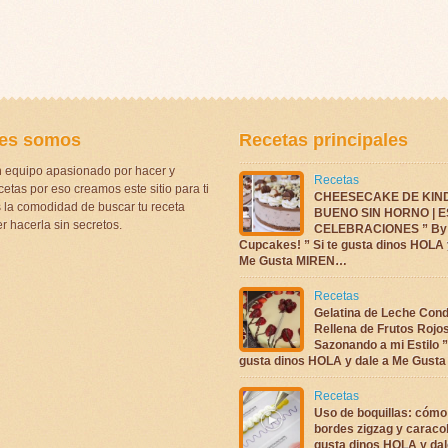
es somos
Recetas principales
 equipo apasionado por hacer y
Recetas
etas por eso creamos este sitio para ti
CHEESECAKE DE KIN
la comodidad de buscar tu receta
BUENO SIN HORNO | 
r hacerla sin secretos.
CELEBRACIONES ” By 
Cupcakes! ” Si te gusta dinos HOLA 
Me Gusta MIREN…
Recetas
Gelatina de Leche Con
Rellena de Frutos Rojo
Sazonando a mi Estilo ”
gusta dinos HOLA y dale a Me Gus
Recetas
Uso de boquillas: cómo
bordes zigzag y caracol
gusta dinos HOLA y dal