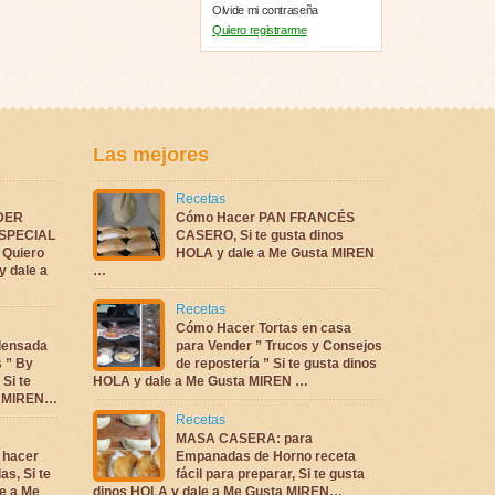
Olvide mi contraseña
Quiero registrarme
Las mejores
Recetas
DER
Cómo Hacer PAN FRANCÉS
ESPECIAL
CASERO, Si te gusta dinos
Quiero
HOLA y dale a Me Gusta MIREN
y dale a
…
Recetas
Cómo Hacer Tortas en casa
densada
para Vender ” Trucos y Consejos
s ” By
de repostería ” Si te gusta dinos
 Si te
HOLA y dale a Me Gusta MIREN …
ta MIREN…
Recetas
MASA CASERA: para
 hacer
Empanadas de Horno receta
as, Si te
fácil para preparar, Si te gusta
e a Me
dinos HOLA y dale a Me Gusta MIREN…