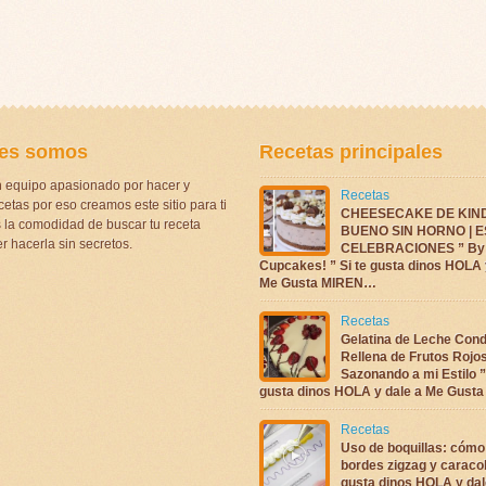
es somos
Recetas principales
 equipo apasionado por hacer y
Recetas
etas por eso creamos este sitio para ti
CHEESECAKE DE KIN
la comodidad de buscar tu receta
BUENO SIN HORNO | 
r hacerla sin secretos.
CELEBRACIONES ” By 
Cupcakes! ” Si te gusta dinos HOLA 
Me Gusta MIREN…
Recetas
Gelatina de Leche Con
Rellena de Frutos Rojo
Sazonando a mi Estilo ”
gusta dinos HOLA y dale a Me Gus
Recetas
Uso de boquillas: cómo
bordes zigzag y caracol
gusta dinos HOLA y dal