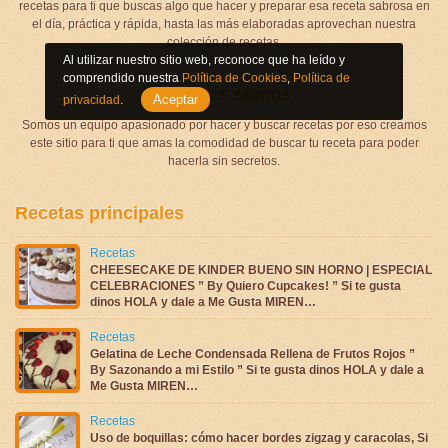
recetas para ti que buscas algo que hacer y preparar esa receta sabrosa en
el día, práctica y rápida, hasta las más elaboradas aprovechan nuestra
colección de recetas.
Al utilizar nuestro sitio web, reconoce que ha leído y
comprendido nuestra
Política de Cookies
,
Política de
Quienes somos
Aceptar
privacidad
.
Somos un equipo apasionado por hacer y buscar recetas por eso creamos
este sitio para ti que amas la comodidad de buscar tu receta para poder
hacerla sin secretos.
Recetas principales
Recetas
CHEESECAKE DE KINDER BUENO SIN HORNO | ESPECIAL
CELEBRACIONES ” By Quiero Cupcakes! ” Si te gusta
dinos HOLA y dale a Me Gusta MIREN…
Recetas
Gelatina de Leche Condensada Rellena de Frutos Rojos ”
By Sazonando a mi Estilo ” Si te gusta dinos HOLA y dale a
Me Gusta MIREN…
Recetas
Uso de boquillas: cómo hacer bordes zigzag y caracolas, Si