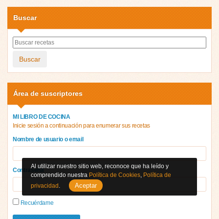
Buscar
Buscar
Área de suscriptores
MI LIBRO DE COCINA
Inicie sesión a continuación para enumerar sus recetas
Nombre de usuario o email
Al utilizar nuestro sitio web, reconoce que ha leído y
Contraseña
comprendido nuestra
Política de Cookies
,
Política de
Aceptar
privacidad
.
Recuérdame