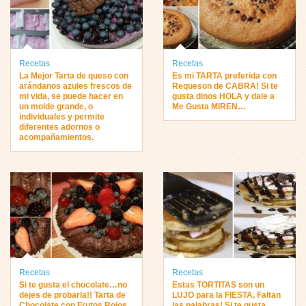
Recetas
Recetas
La Mejor Tarta de queso con
Es mi TARTA preferida con
arándanos azules frescos de
Requeson de CABRA! Si te
mi vida, se puede hacer en
gusta dinos HOLA y dale a
un molde grande, o
Me Gusta MIREN…
individuales y permite
diferentes adornos o
acompañamientos.
Recetas
Recetas
Si te gusta el chocolate…no
Estas TORTITAS son un
dejes de probarla!! Tarta de
LUJO para la FIESTA, Faltan
Chocolate con Frutos Rojos,
las palabras! Si te gusta