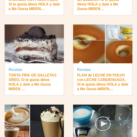
Si te gusta dinos HOLA y dale
dinos HOLA y dale a Me
a Me Gusta MIREN…
Gusta MIREN…
Recetas
Recetas
TORTA FRIA DE GALLETAS
FLAN de LECHE EN POLVO
OREO, Si te gusta dinos
con LECHE CONDENSADA,
HOLA y dale a Me Gusta
Si te gusta dinos HOLA y dale
MIREN …
a Me Gusta MIREN…