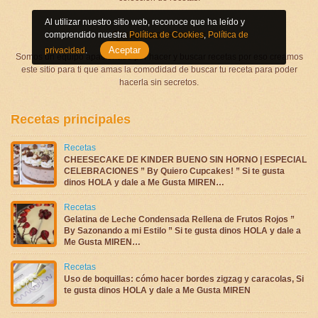
Al utilizar nuestro sitio web, reconoce que ha leído y
Quienes somos
comprendido nuestra
Política de Cookies
,
Política de
Aceptar
privacidad
.
Somos un equipo apasionado por hacer y buscar recetas por eso creamos
este sitio para ti que amas la comodidad de buscar tu receta para poder
hacerla sin secretos.
Recetas principales
Recetas
CHEESECAKE DE KINDER BUENO SIN HORNO | ESPECIAL
CELEBRACIONES ” By Quiero Cupcakes! ” Si te gusta
dinos HOLA y dale a Me Gusta MIREN…
Recetas
Gelatina de Leche Condensada Rellena de Frutos Rojos ”
By Sazonando a mi Estilo ” Si te gusta dinos HOLA y dale a
Me Gusta MIREN…
Recetas
Uso de boquillas: cómo hacer bordes zigzag y caracolas, Si
te gusta dinos HOLA y dale a Me Gusta MIREN