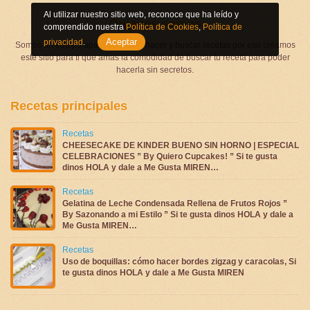
Al utilizar nuestro sitio web, reconoce que ha leído y
Quienes somos
comprendido nuestra
Política de Cookies
,
Política de
Aceptar
privacidad
.
Somos un equipo apasionado por hacer y buscar recetas por eso creamos
este sitio para ti que amas la comodidad de buscar tu receta para poder
hacerla sin secretos.
Recetas principales
Recetas
CHEESECAKE DE KINDER BUENO SIN HORNO | ESPECIAL
CELEBRACIONES ” By Quiero Cupcakes! ” Si te gusta
dinos HOLA y dale a Me Gusta MIREN…
Recetas
Gelatina de Leche Condensada Rellena de Frutos Rojos ”
By Sazonando a mi Estilo ” Si te gusta dinos HOLA y dale a
Me Gusta MIREN…
Recetas
Uso de boquillas: cómo hacer bordes zigzag y caracolas, Si
te gusta dinos HOLA y dale a Me Gusta MIREN