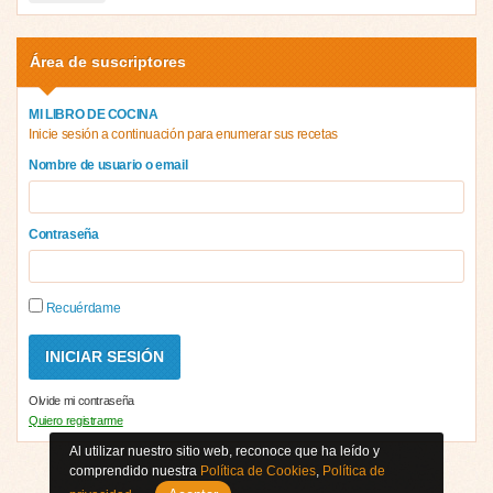
Área de suscriptores
MI LIBRO DE COCINA
Inicie sesión a continuación para enumerar sus recetas
Nombre de usuario o email
Contraseña
Recuérdame
Olvide mi contraseña
Quiero registrarme
Al utilizar nuestro sitio web, reconoce que ha leído y
comprendido nuestra
Política de Cookies
,
Política de