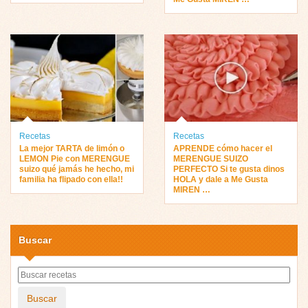
Recetas
Recetas
La mejor TARTA de limón o
APRENDE cómo hacer el
LEMON Pie con MERENGUE
MERENGUE SUIZO
suizo qué jamás he hecho, mi
PERFECTO Si te gusta dinos
familia ha flipado con ella!!
HOLA y dale a Me Gusta
MIREN …
Buscar
Buscar