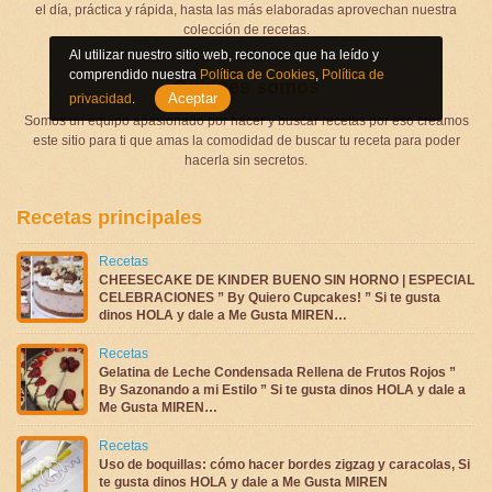
el día, práctica y rápida, hasta las más elaboradas aprovechan nuestra
colección de recetas.
Al utilizar nuestro sitio web, reconoce que ha leído y
comprendido nuestra
Política de Cookies
,
Política de
Quienes somos
Aceptar
privacidad
.
Somos un equipo apasionado por hacer y buscar recetas por eso creamos
este sitio para ti que amas la comodidad de buscar tu receta para poder
hacerla sin secretos.
Recetas principales
Recetas
CHEESECAKE DE KINDER BUENO SIN HORNO | ESPECIAL
CELEBRACIONES ” By Quiero Cupcakes! ” Si te gusta
dinos HOLA y dale a Me Gusta MIREN…
Recetas
Gelatina de Leche Condensada Rellena de Frutos Rojos ”
By Sazonando a mi Estilo ” Si te gusta dinos HOLA y dale a
Me Gusta MIREN…
Recetas
Uso de boquillas: cómo hacer bordes zigzag y caracolas, Si
te gusta dinos HOLA y dale a Me Gusta MIREN