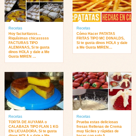
Recetas
Recetas
Hoy facturitasss…
Cómo Hacer PATATAS
Riquísimas chicasssss
FRITAS TIPO MC D0NALDS,
FACTURAS TIPO
Si te gusta dinos HOLA y dale
ALEMANAS, Si te gusta
a Me Gusta MIREN…
dinos HOLA y dale a Me
Gusta MIREN …
Recetas
Recetas
TORTA DE AUYAMA o
Prueba estas deliciosas
CALABAZA TIPO FLAN 1 KG
fresas Rellenas de Crema
EN LICUADORA. Si te gusta
muy fáciles y rápidas de
dinos HOLA y dale a Me
hacer con solo 5