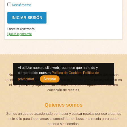
Recuérdame
Olvide mi contraseña
Quiero registrarme
Sobre nosotros
Al utilizar nuestro sitio web, reconoce que ha leído y
comprendido nuestra
Política de Cookies
,
Política de
Nuestra Receta Soberana fue creado con el objetivo de traer deliciosas
Aceptar
privacidad
.
recetas para ti que buscas algo que hacer y preparar esa receta sabrosa en
el día, práctica y rápida, hasta las más elaboradas aprovechan nuestra
colección de recetas.
Quienes somos
Somos un equipo apasionado por hacer y buscar recetas por eso creamos
este sitio para ti que amas la comodidad de buscar tu receta para poder
hacerla sin secretos.