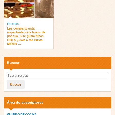
Recetas
Les comparto esta
impactante torta huevo de
pascua, Si te gusta dinos
HOLA y dale a Me Gusta
MIREN …
Buscar
Buscar
Área de suscriptores
MI LIBRO DE COCINA