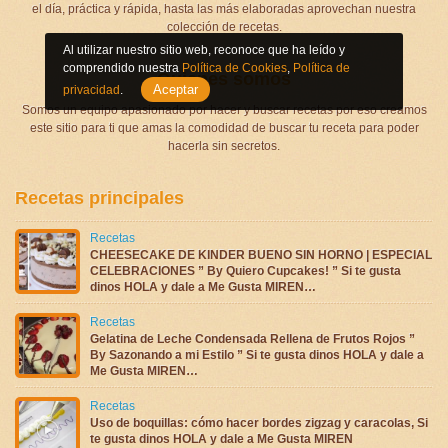
el día, práctica y rápida, hasta las más elaboradas aprovechan nuestra
colección de recetas.
Al utilizar nuestro sitio web, reconoce que ha leído y
comprendido nuestra
Política de Cookies
,
Política de
Quienes somos
Aceptar
privacidad
.
Somos un equipo apasionado por hacer y buscar recetas por eso creamos
este sitio para ti que amas la comodidad de buscar tu receta para poder
hacerla sin secretos.
Recetas principales
Recetas
CHEESECAKE DE KINDER BUENO SIN HORNO | ESPECIAL
CELEBRACIONES ” By Quiero Cupcakes! ” Si te gusta
dinos HOLA y dale a Me Gusta MIREN…
Recetas
Gelatina de Leche Condensada Rellena de Frutos Rojos ”
By Sazonando a mi Estilo ” Si te gusta dinos HOLA y dale a
Me Gusta MIREN…
Recetas
Uso de boquillas: cómo hacer bordes zigzag y caracolas, Si
te gusta dinos HOLA y dale a Me Gusta MIREN