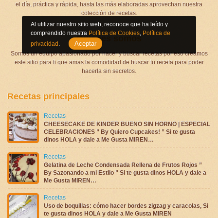
el día, práctica y rápida, hasta las más elaboradas aprovechan nuestra
colección de recetas.
Al utilizar nuestro sitio web, reconoce que ha leído y
comprendido nuestra
Política de Cookies
,
Política de
Quienes somos
Aceptar
privacidad
.
Somos un equipo apasionado por hacer y buscar recetas por eso creamos
este sitio para ti que amas la comodidad de buscar tu receta para poder
hacerla sin secretos.
Recetas principales
Recetas
CHEESECAKE DE KINDER BUENO SIN HORNO | ESPECIAL
CELEBRACIONES ” By Quiero Cupcakes! ” Si te gusta
dinos HOLA y dale a Me Gusta MIREN…
Recetas
Gelatina de Leche Condensada Rellena de Frutos Rojos ”
By Sazonando a mi Estilo ” Si te gusta dinos HOLA y dale a
Me Gusta MIREN…
Recetas
Uso de boquillas: cómo hacer bordes zigzag y caracolas, Si
te gusta dinos HOLA y dale a Me Gusta MIREN