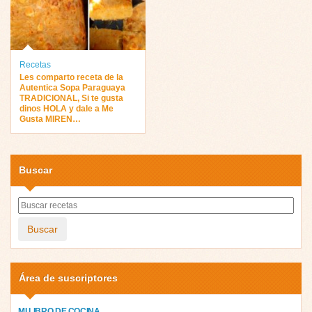
Recetas
Les comparto receta de la
Autentica Sopa Paraguaya
TRADICIONAL, Si te gusta
dinos HOLA y dale a Me
Gusta MIREN…
Buscar
Buscar
Área de suscriptores
MI LIBRO DE COCINA