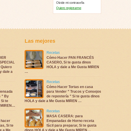
Olvide mi contraseña
Quiero registrarme
Las mejores
Recetas
DER
Cómo Hacer PAN FRANCÉS
ESPECIAL
CASERO, Si te gusta dinos
Quiero
HOLA y dale a Me Gusta MIREN
y dale a
…
Recetas
Cómo Hacer Tortas en casa
densada
para Vender ” Trucos y Consejos
s ” By
de repostería ” Si te gusta dinos
 Si te
HOLA y dale a Me Gusta MIREN …
ta MIREN…
Recetas
MASA CASERA: para
 hacer
Empanadas de Horno receta
as, Si te
fácil para preparar, Si te gusta
e a Me
dinos HOLA y dale a Me Gusta MIREN…