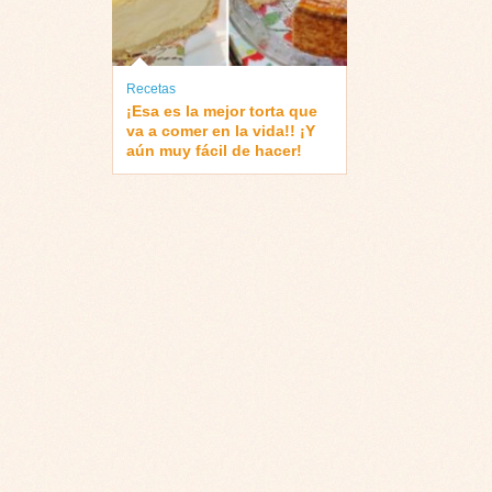
Recetas
¡Esa es la mejor torta que
va a comer en la vida!! ¡Y
aún muy fácil de hacer!