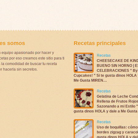
es somos
Recetas principales
 equipo apasionado por hacer y
Recetas
etas por eso creamos este sitio para ti
CHEESECAKE DE KIN
la comodidad de buscar tu receta
BUENO SIN HORNO | 
r hacerla sin secretos.
CELEBRACIONES ” By 
Cupcakes! ” Si te gusta dinos HOLA 
Me Gusta MIREN…
Recetas
Gelatina de Leche Con
Rellena de Frutos Rojo
Sazonando a mi Estilo ”
gusta dinos HOLA y dale a Me Gus
Recetas
Uso de boquillas: cómo
bordes zigzag y caracol
gusta dinos HOLA y dal