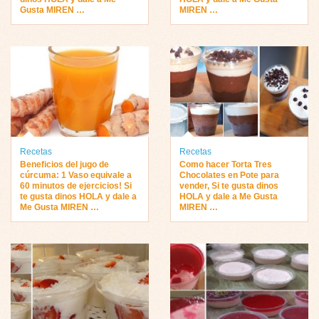
Gusta MIREN …
MIREN …
Recetas
Recetas
Beneficios del jugo de
Como hacer Torta Tres
cúrcuma: 1 Vaso equivale a
Chocolates en Pote para
60 minutos de ejercicios! Si
vender, Si te gusta dinos
te gusta dinos HOLA y dale a
HOLA y dale a Me Gusta
Me Gusta MIREN …
MIREN …