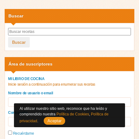
Buscar
Buscar
Área de suscriptores
MI LIBRO DE COCINA
Inicie sesión a continuación para enumerar sus recetas
Nombre de usuario o email
Al utilizar nuestro sitio web, reconoce que ha leído y
Contraseña
comprendido nuestra
Política de Cookies
,
Política de
Aceptar
privacidad
.
Recuérdame