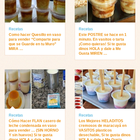
Recetas
Recetas
Como hacer Quesillo en vaso
Este POSTRE se hace en 1
para vender “Comparte para
minuto. En vasitos o tarta
que se Guarde en tu Muro”
¡Como quieras! Si te gusta
MIRA …
dinos HOLA y dale a Me
Gusta MIREN …
Recetas
Recetas
Cómo Hacer FLAN casero de
Los Mejores HELADITOS
leche condensada en vaso
cremosos de maracuyá en
para vender … (SIN HORNO
VASITOS plasticos
Y sin huevos) Si te gusta
desechable, Si te gusta dinos
dinos HOLA y dale a Me
HOLA y dale a Me Gusta