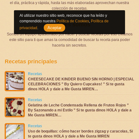
el día, práctica y rápida, hasta las más elaboradas aprovechan nuestra
colección de recetas.
Al utilizar nuestro sitio web, reconoce que ha leído y
comprendido nuestra
Política de Cookies
,
Política de
Quienes somos
Aceptar
privacidad
.
Somos un equipo apasionado por hacer y buscar recetas por eso creamos
este sitio para ti que amas la comodidad de buscar tu receta para poder
hacerla sin secretos.
Recetas principales
Recetas
CHEESECAKE DE KINDER BUENO SIN HORNO | ESPECIAL
CELEBRACIONES ” By Quiero Cupcakes! ” Si te gusta
dinos HOLA y dale a Me Gusta MIREN…
Recetas
Gelatina de Leche Condensada Rellena de Frutos Rojos ”
By Sazonando a mi Estilo ” Si te gusta dinos HOLA y dale a
Me Gusta MIREN…
Recetas
Uso de boquillas: cómo hacer bordes zigzag y caracolas, Si
te gusta dinos HOLA y dale a Me Gusta MIREN