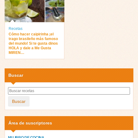
Recetas
Cómo hacer caipirinha ¡el
trago brasileño más famoso
del mundo! Si te gusta dinos
HOLA y dale a Me Gusta
MIREN…
Buscar
Buscar
Área de suscriptores
MI LIBRO DE COCINA