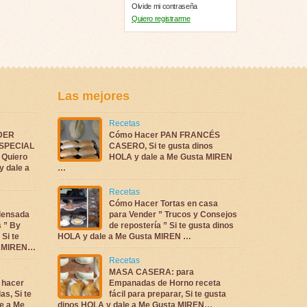
Olvide mi contraseña
Quiero registrarme
Las mejores
Recetas
DER
Cómo Hacer PAN FRANCÉS
ESPECIAL
CASERO, Si te gusta dinos
Quiero
HOLA y dale a Me Gusta MIREN
y dale a
…
Recetas
Cómo Hacer Tortas en casa
densada
para Vender ” Trucos y Consejos
s ” By
de repostería ” Si te gusta dinos
 Si te
HOLA y dale a Me Gusta MIREN …
ta MIREN…
Recetas
MASA CASERA: para
 hacer
Empanadas de Horno receta
as, Si te
fácil para preparar, Si te gusta
e a Me
dinos HOLA y dale a Me Gusta MIREN…