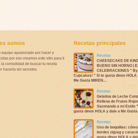
es somos
Recetas principales
 equipo apasionado por hacer y
Recetas
etas por eso creamos este sitio para ti
CHEESECAKE DE KIN
la comodidad de buscar tu receta
BUENO SIN HORNO | 
r hacerla sin secretos.
CELEBRACIONES ” By 
Cupcakes! ” Si te gusta dinos HOLA 
Me Gusta MIREN…
Recetas
Gelatina de Leche Con
Rellena de Frutos Rojo
Sazonando a mi Estilo ”
gusta dinos HOLA y dale a Me Gus
Recetas
Uso de boquillas: cómo
bordes zigzag y caracol
gusta dinos HOLA y dal