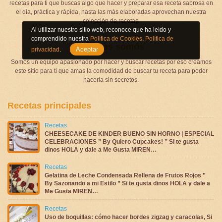
recetas para ti que buscas algo que hacer y preparar esa receta sabrosa en
el día, práctica y rápida, hasta las más elaboradas aprovechan nuestra
colección de recetas.
Al utilizar nuestro sitio web, reconoce que ha leído y
comprendido nuestra
Política de Cookies
,
Política de
Quienes somos
Aceptar
privacidad
.
Somos un equipo apasionado por hacer y buscar recetas por eso creamos
este sitio para ti que amas la comodidad de buscar tu receta para poder
hacerla sin secretos.
Recetas principales
Recetas
CHEESECAKE DE KINDER BUENO SIN HORNO | ESPECIAL
CELEBRACIONES ” By Quiero Cupcakes! ” Si te gusta
dinos HOLA y dale a Me Gusta MIREN…
Recetas
Gelatina de Leche Condensada Rellena de Frutos Rojos ”
By Sazonando a mi Estilo ” Si te gusta dinos HOLA y dale a
Me Gusta MIREN…
Recetas
Uso de boquillas: cómo hacer bordes zigzag y caracolas, Si