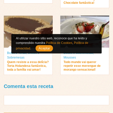
Chocolate fantástica!
Al utilizar nuestro sitio web, reconoce que ha leído y
comprendido nuestra
Política de Cookies
,
Política de
Aceptar
privacidad
.
Bolos e Tortas
,
Doces e
Doces e Sobremesas
,
Sobremesas
Mousses
Quem resiste a essa delícia?
Todo mundo vai querer
Torta Holandesa fantástica,
repetir esse merengue de
toda a família vai amar!
morango sensacional!
Comenta esta receta