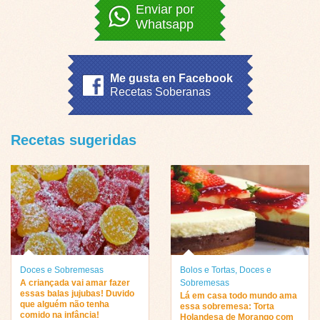
Enviar por
Whatsapp
Me gusta en Facebook
Recetas Soberanas
Recetas sugeridas
Doces e Sobremesas
Bolos e Tortas
,
Doces e
A criançada vai amar fazer
Sobremesas
essas balas jujubas! Duvido
Lá em casa todo mundo ama
que alguém não tenha
essa sobremesa: Torta
comido na infância!
Holandesa de Morango com