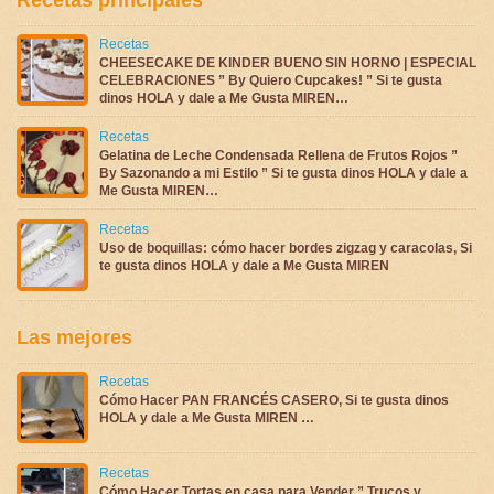
Recetas
CHEESECAKE DE KINDER BUENO SIN HORNO | ESPECIAL
CELEBRACIONES ” By Quiero Cupcakes! ” Si te gusta
dinos HOLA y dale a Me Gusta MIREN…
Recetas
Gelatina de Leche Condensada Rellena de Frutos Rojos ”
By Sazonando a mi Estilo ” Si te gusta dinos HOLA y dale a
Me Gusta MIREN…
Recetas
Uso de boquillas: cómo hacer bordes zigzag y caracolas, Si
te gusta dinos HOLA y dale a Me Gusta MIREN
Las mejores
Recetas
Cómo Hacer PAN FRANCÉS CASERO, Si te gusta dinos
HOLA y dale a Me Gusta MIREN …
Recetas
Cómo Hacer Tortas en casa para Vender ” Trucos y