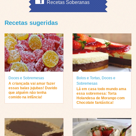
Recetas Soberanas
Recetas sugeridas
Doces e Sobremesas
Bolos e Tortas
,
Doces e
A criançada vai amar fazer
Sobremesas
essas balas jujubas! Duvido
Lá em casa todo mundo ama
que alguém não tenha
essa sobremesa: Torta
comido na infância!
Holandesa de Morango com
Chocolate fantástica!