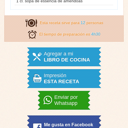
1 cl. sopa de essência de amêndoas
Esta receta sirve para
12
personas
El tiempo de preparación es
4h30
Agregar a mi
LIBRO DE COCINA
Impresión
ESTA RECETA
Enviar por
Whatsapp
Me gusta en Facebook