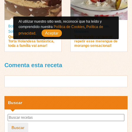
Al utilizar nuestro sitio web, reconoce que ha leído y
Bolos e Tortas
,
Doces e
Doces e Sobremesas
,
comprendido nuestra
Política de Cookies
,
Política de
Sobremesas
Mousses
Aceptar
privacidad
.
Quem resiste a essa delícia?
Todo mundo vai querer
Torta Holandesa fantástica,
repetir esse merengue de
toda a família vai amar!
morango sensacional!
Comenta esta receta
Buscar
Buscar