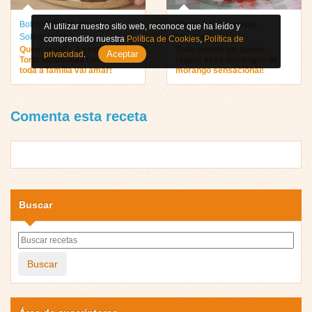
Bolos e Tortas
,
Doces e
Doces e Sobremesas
,
Al utilizar nuestro sitio web, reconoce que ha leído y
Sobremesas
Mousses
comprendido nuestra
Política de Cookies
,
Política de
Quem resiste a essa delícia?
Todo mundo vai querer
Aceptar
privacidad
.
Torta Holandesa fantástica,
repetir esse merengue de
toda a família vai amar!
morango sensacional!
Comenta esta receta
Buscar
Buscar