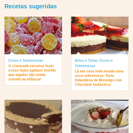
Recetas sugeridas
Doces e Sobremesas
Bolos e Tortas
,
Doces e
A criançada vai amar fazer
Sobremesas
essas balas jujubas! Duvido
Lá em casa todo mundo ama
que alguém não tenha
essa sobremesa: Torta
comido na infância!
Holandesa de Morango com
Chocolate fantástica!