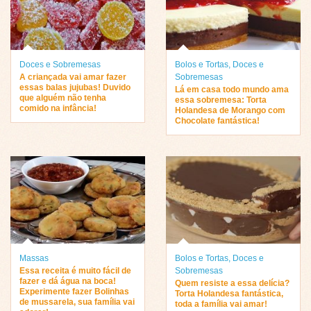
Doces e Sobremesas
Bolos e Tortas
,
Doces e
A criançada vai amar fazer
Sobremesas
essas balas jujubas! Duvido
Lá em casa todo mundo ama
que alguém não tenha
essa sobremesa: Torta
comido na infância!
Holandesa de Morango com
Chocolate fantástica!
Massas
Bolos e Tortas
,
Doces e
Essa receita é muito fácil de
Sobremesas
fazer e dá água na boca!
Quem resiste a essa delícia?
Experimente fazer Bolinhas
Torta Holandesa fantástica,
de mussarela, sua família vai
toda a família vai amar!