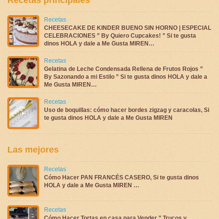
Recetas
CHEESECAKE DE KINDER BUENO SIN HORNO | ESPECIAL
CELEBRACIONES ” By Quiero Cupcakes! ” Si te gusta
dinos HOLA y dale a Me Gusta MIREN…
Recetas
Gelatina de Leche Condensada Rellena de Frutos Rojos ”
By Sazonando a mi Estilo ” Si te gusta dinos HOLA y dale a
Me Gusta MIREN…
Recetas
Uso de boquillas: cómo hacer bordes zigzag y caracolas, Si
te gusta dinos HOLA y dale a Me Gusta MIREN
Las mejores
Recetas
Cómo Hacer PAN FRANCÉS CASERO, Si te gusta dinos
HOLA y dale a Me Gusta MIREN …
Recetas
Cómo Hacer Tortas en casa para Vender ” Trucos y