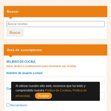
Buscar
Buscar
Área de suscriptores
MI LIBRO DE COCINA
Inicie sesión a continuación para enumerar sus recetas
Nombre de usuario o email
Al utilizar nuestro sitio web, reconoce que ha leído y
Contraseña
comprendido nuestra
Política de Cookies
,
Política de
Aceptar
privacidad
.
Recuérdame