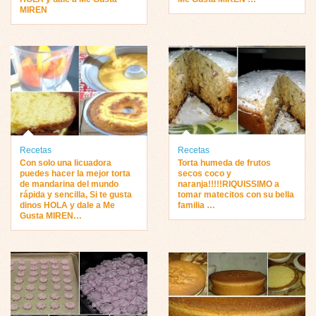
MIREN
Recetas
Recetas
Con solo una licuadora
Torta humeda de frutos
puedes hacer la mejor torta
secos coco y
de mandarina del mundo
naranja!!!!!RIQUISSIMO a
rápida y sencilla, Si te gusta
tomar matecitos con su bella
dinos HOLA y dale a Me
familia …
Gusta MIREN…