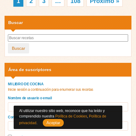
1
2
3
…
108
Próximo »
Buscar
Buscar
Área de suscriptores
MI LIBRO DE COCINA
Inicie sesión a continuación para enumerar sus recetas
Nombre de usuario o email
Al utilizar nuestro sitio web, reconoce que ha leído y
comprendido nuestra
Política de Cookies
,
Política de
Contraseña
Aceptar
privacidad
.