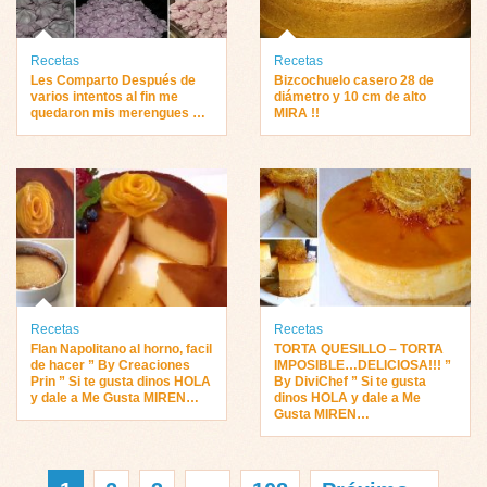
Recetas
Recetas
Les Comparto Después de
Bizcochuelo casero 28 de
varios intentos al fin me
diámetro y 10 cm de alto
quedaron mis merengues …
MIRA !!
Recetas
Recetas
Flan Napolitano al horno, facil
TORTA QUESILLO – TORTA
de hacer ” By Creaciones
IMPOSIBLE…DELICIOSA!!! ”
Prin ” Si te gusta dinos HOLA
By DiviChef ” Si te gusta
y dale a Me Gusta MIREN…
dinos HOLA y dale a Me
Gusta MIREN…