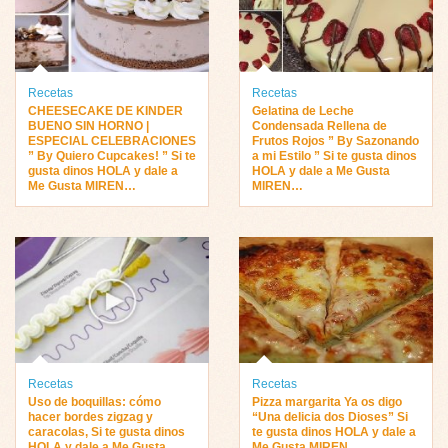
Recetas
Recetas
CHEESECAKE DE KINDER
Gelatina de Leche
BUENO SIN HORNO |
Condensada Rellena de
ESPECIAL CELEBRACIONES
Frutos Rojos ” By Sazonando
” By Quiero Cupcakes! ” Si te
a mi Estilo ” Si te gusta dinos
gusta dinos HOLA y dale a
HOLA y dale a Me Gusta
Me Gusta MIREN…
MIREN…
Recetas
Recetas
Uso de boquillas: cómo
Pizza margarita Ya os digo
hacer bordes zigzag y
“Una delicia dos Dioses” Si
caracolas, Si te gusta dinos
te gusta dinos HOLA y dale a
HOLA y dale a Me Gusta
Me Gusta MIREN …