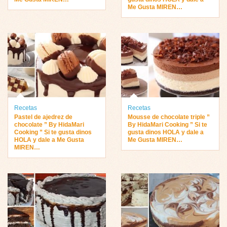
Me Gusta MIREN…
Recetas
Recetas
Pastel de ajedrez de
Mousse de chocolate triple ”
chocolate ” By HidaMari
By HidaMari Cooking ” Si te
Cooking ” Si te gusta dinos
gusta dinos HOLA y dale a
HOLA y dale a Me Gusta
Me Gusta MIREN…
MIREN…