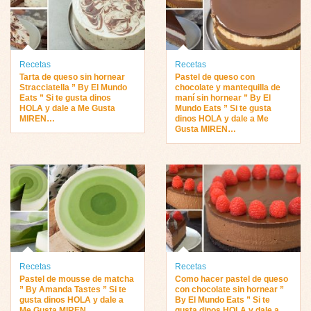
Recetas
Recetas
Tarta de queso sin hornear
Pastel de queso con
Stracciatella ” By El Mundo
chocolate y mantequilla de
Eats ” Si te gusta dinos
maní sin hornear ” By El
HOLA y dale a Me Gusta
Mundo Eats ” Si te gusta
MIREN…
dinos HOLA y dale a Me
Gusta MIREN…
Recetas
Recetas
Pastel de mousse de matcha
Como hacer pastel de queso
” By Amanda Tastes ” Si te
con chocolate sin hornear ”
gusta dinos HOLA y dale a
By El Mundo Eats ” Si te
Me Gusta MIREN…
gusta dinos HOLA y dale a