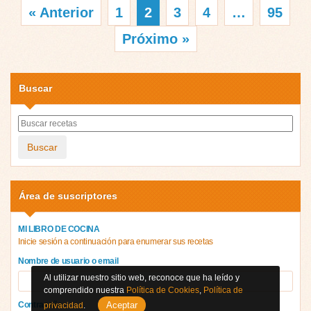
« Anterior
1
2
3
4
…
95
Próximo »
Buscar
Buscar
Área de suscriptores
MI LIBRO DE COCINA
Inicie sesión a continuación para enumerar sus recetas
Nombre de usuario o email
Al utilizar nuestro sitio web, reconoce que ha leído y
comprendido nuestra
Política de Cookies
,
Política de
Aceptar
Contraseña
privacidad
.