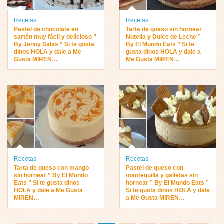
Recetas
Recetas
Pastel de chocolate en
Tarta de queso sin hornear
sartén muy fácil y delicioso ”
Nutella y Dulce de Leche ”
By Jenny Salas ” Si te gusta
By El Mundo Eats ” Si te
dinos HOLA y dale a Me
gusta dinos HOLA y dale a
Gusta MIREN…
Me Gusta MIREN…
Recetas
Recetas
Tarta de queso con mango
Pastel de queso con
sin hornear ” By El Mundo
mantequilla y galletas sin
Eats ” Si te gusta dinos
hornear ” By El Mundo Eats ”
HOLA y dale a Me Gusta
Si te gusta dinos HOLA y dale
MIREN…
a Me Gusta MIREN…